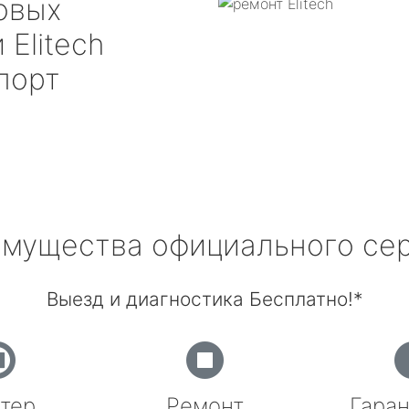
овых
й
Elitech
порт
мущества официального се
Выезд и диагностика Бесплатно!*
тер
Ремонт
Гаран