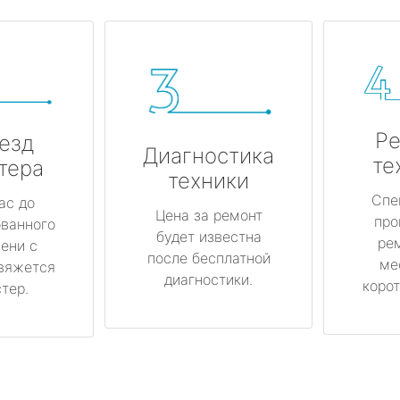
Ре
езд
Диагностика
те
тера
техники
Спе
ас до
Цена за ремонт
про
ованного
будет известна
ре
ени с
после бесплатной
ме
вяжется
диагностики.
корот
тер.