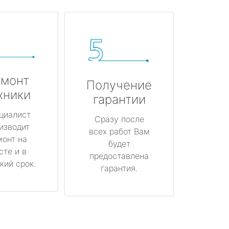
монт
Получение
хники
гарантии
циалист
Сразу после
изводит
всех работ Вам
монт на
будет
сте и в
предоставлена
кий срок.
гарантия.