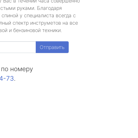
у Вас в течении часа совершенно
устыми руками. Благодаря
 спиной у специалиста всегда с
лный спектр инструметов на все
ой и бензиновой техники.
Отправить
 по номеру
44-73
.