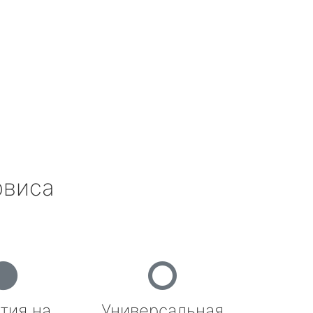
рвиса
тия на
Универсальная