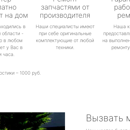
латно
запчастями от
рабо
т на дом
производителя
рем
аходились в
Наши специалисты имеют
Наша к
 области -
при себе оригинальные
предоставл
р в любом
комплектующие от любой
на выполнен
ет у Вас в
техники.
ремонту 
и часа.
остики – 1000 руб.
Вызвать 