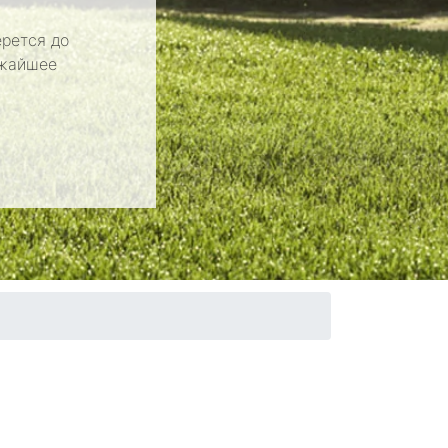
рется до
ижайшее