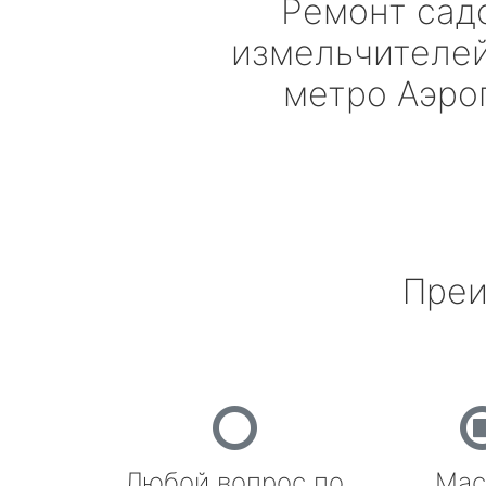
Ремонт сад
измельчителе
метро Аэро
Преи
Любой вопрос по
Мас