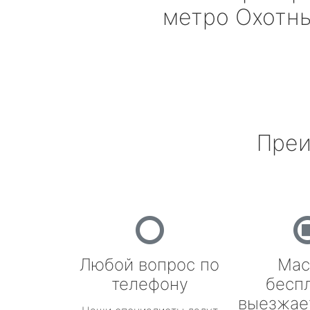
метро Охотн
Преи
Любой вопрос по
Мас
телефону
бесп
выезжае