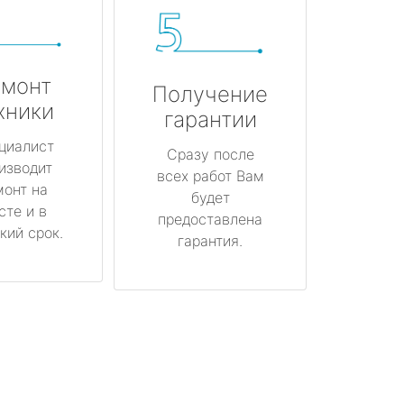
монт
Получение
хники
гарантии
циалист
Сразу после
изводит
всех работ Вам
монт на
будет
сте и в
предоставлена
кий срок.
гарантия.