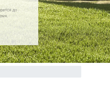
рется до
емя.