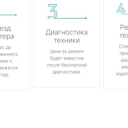
Ре
езд
Диагностика
те
тера
техники
Спе
ас до
Цена за ремонт
про
ованного
будет известна
ре
ени с
после бесплатной
ме
вяжется
диагностики.
корот
тер.