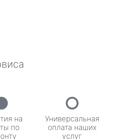
рвиса
тия на
Универсальная
ты по
оплата наших
онту
услуг