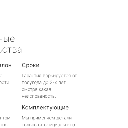
ные
ьства
алон
Сроки
е
Гарантия варьируется от
ости
полугода до 2-х лет
смотря какая
неисправность.
Комплектующие
онтом
Мы применяем детали
тно
только от официального