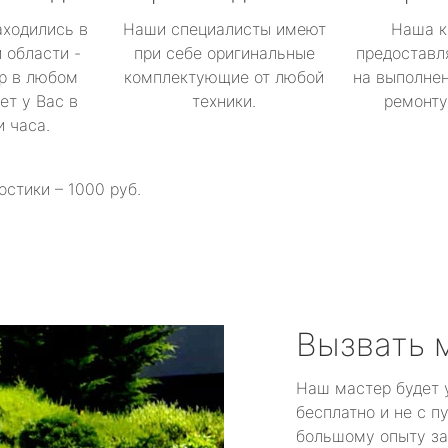
аходились в
Наши специалисты имеют
Наша к
 области -
при себе оригинальные
предоставл
р в любом
комплектующие от любой
на выполнен
ет у Вас в
техники.
ремонту 
и часа.
остики – 1000 руб.
Вызвать 
Наш мастер будет 
бесплатно и не с п
большому опыту за