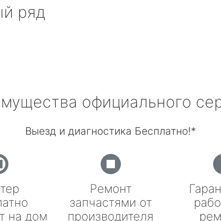
ый ряд
мущества официального се
Выезд и диагностика Бесплатно!*
тер
Ремонт
Гаран
латно
запчастями от
рабо
т на дом
производителя
рем