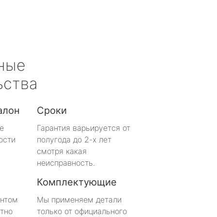
ные
ьства
алон
Сроки
е
Гарантия варьируется от
ости
полугода до 2-х лет
смотря какая
неисправность.
Комплектующие
онтом
Мы применяем детали
тно
только от официального