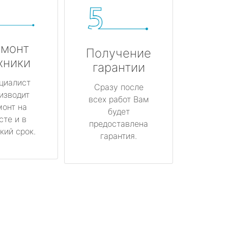
монт
Получение
хники
гарантии
циалист
Сразу после
изводит
всех работ Вам
монт на
будет
сте и в
предоставлена
кий срок.
гарантия.