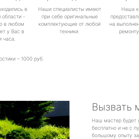
аходились в
Наши специалисты имеют
Наша к
 области -
при себе оригинальные
предоставл
р в любом
комплектующие от любой
на выполнен
ет у Вас в
техники.
ремонту 
и часа.
остики – 1000 руб.
Вызвать 
Наш мастер будет 
бесплатно и не с п
большому опыту за