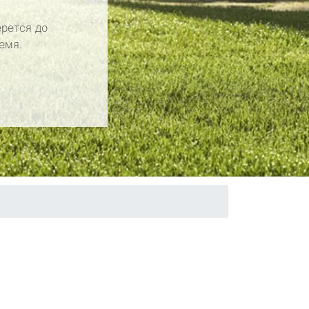
рется до
емя.