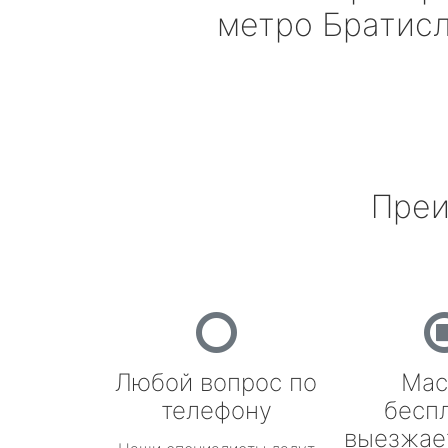
метро Братис
Преи
Любой вопрос по
Мас
телефону
бесп
выезжае