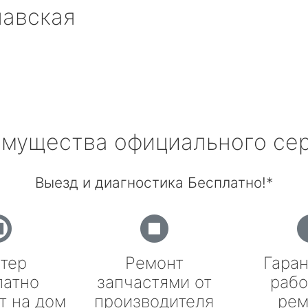
лавская
мущества официального се
Выезд и диагностика Бесплатно!*
тер
Ремонт
Гаран
латно
запчастями от
рабо
т на дом
производителя
рем