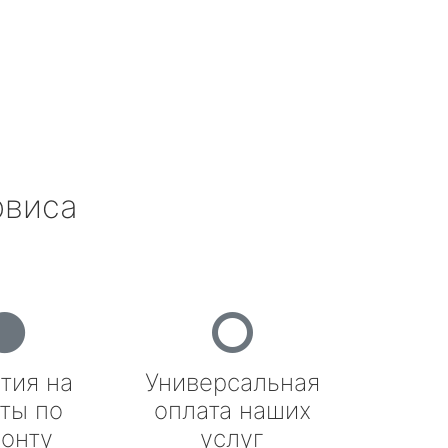
рвиса
тия на
Универсальная
ты по
оплата наших
онту
услуг