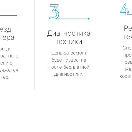
Ре
езд
Диагностика
те
тера
техники
Спе
ас до
Цена за ремонт
про
ованного
будет известна
ре
ени с
после бесплатной
ме
вяжется
диагностики.
корот
тер.